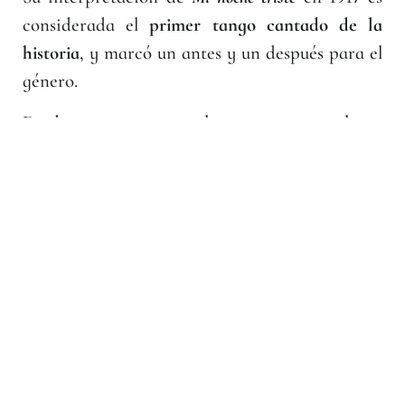
considerada el
primer tango cantado de la
historia
, y marcó un antes y un después para el
género.
Desde ese momento, el tango ya no solo se
bailaba: se escuchaba, se cantaba y se sentía.
La Guardia Vieja y la Guardia
Nueva: dos épocas del tango
A lo largo de su historia, el tango ha atravesado
distintas etapas de evolución. Dos de las más
importantes son: